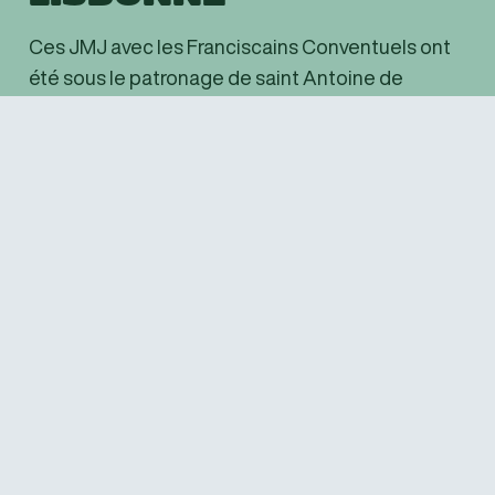
Ces JMJ avec les Franciscains Conventuels ont
été sous le patronage de saint Antoine de
Padoue,
saint franciscain, portugais et un bon
amis pour ces jours !
Partant en bus ou en avion de Bruxelles, de
Cholet, nous nous sommes dirigé tout d’abord
vers Madrid. Nous y avons retrouvé des jeunes
accompagnés d’autres frères franciscains
conventuels. Ensuite direction Lisbonne…
ALBUM PHOTO